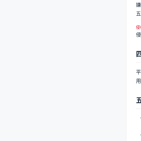
嫌
五
侵
侵
平
用